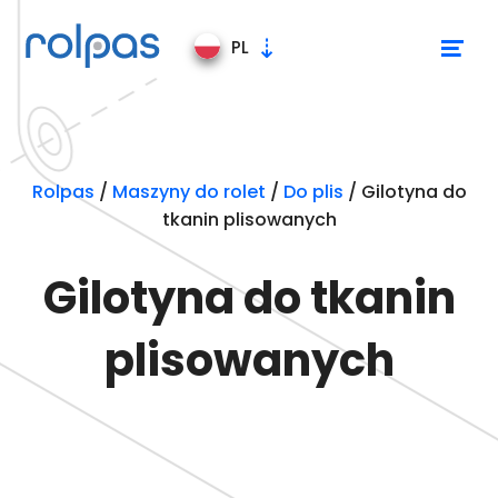
PL
Maszyny do rolet
Rolpas
/
Maszyny do rolet
/
Do plis
/
Gilotyna do
tkanin plisowanych
Linie produkcyjne
Gilotyna do tkanin
plisowanych