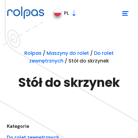
PL
Maszyny do rolet
Rolpas
/
Maszyny do rolet
/
Do rolet
zewnętrznych
/
Stół do skrzynek
Linie produkcyjne
Stół do skrzynek
Kategorie
Do rolet zewnętrznych