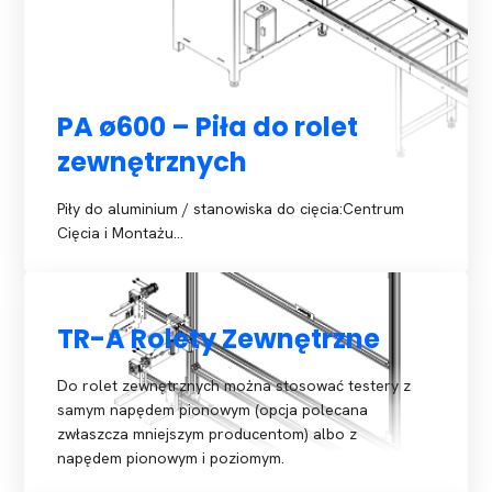
PA ø600 – Piła do rolet
zewnętrznych
Piły do aluminium / stanowiska do cięcia:Centrum
Cięcia i Montażu…
TR-A Rolety Zewnętrzne
Do rolet zewnętrznych można stosować testery z
samym napędem pionowym (opcja polecana
zwłaszcza mniejszym producentom) albo z
napędem pionowym i poziomym.