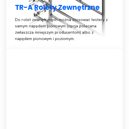
TR-A Rolety Zewnętrzne
Do rolet zewnętrznych można stosować testery z
samym napędem pionowym (opcja polecana
zwłaszcza mniejszym producentom) albo z
napędem pionowym i poziomym.